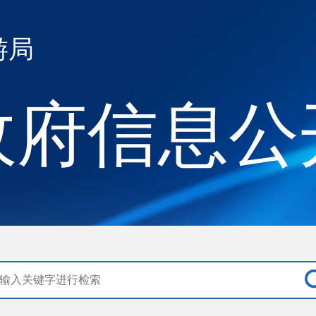
游局
政府信息公