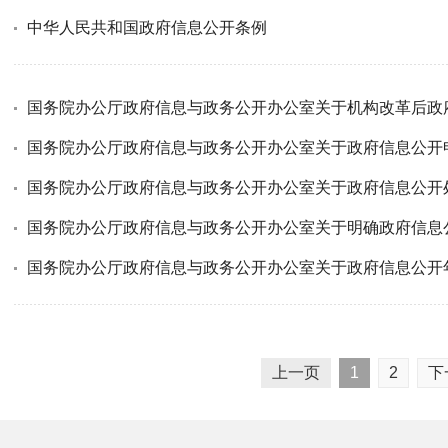
中华人民共和国政府信息公开条例
上一页
1
2
下