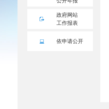
公开年报
政府网站
工作报表
依申请公开