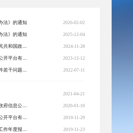
办法》的通知
2026-02-02
办法》的通知
2025-12-04
国务院办公厅政府信息与政务公开办公室关于印发《中华人民共和国政府信息公开工作年度报告格...
2024-11-28
国务院办公厅政府信息与政务公开办公室关于规范政府信息公开平台有关事项的通知
2023-12-12
国务院办公厅转发司法部关于审理政府信息公开行政复议案件若干问题指导意见的通知
2022-07-11
2021-04-21
国务院办公厅政府信息与政务公开办公室关于转发《江苏省政府信息公开申请办理答复规范》的函
2020-01-10
国务院办公厅政府信息与政务公开办公室关于规范政府信息公开平台有关事项的通知
2019-11-29
国务院办公厅政府信息与政务公开办公室关于政府信息公开工作年度报告有关事项的通知
2019-11-23