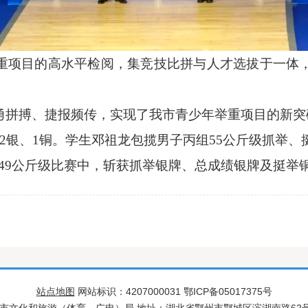
重项目的高水平检阅，集竞技比拼与人才选拔于一体
勇拼搏、捷报频传，实现了我市青少年举重项目的新突
2
银、
1
铜。学生邓祖龙包揽男子丙组
55
公斤级抓举、
49
公斤级比赛中，斩获抓举银牌、总成绩银牌及挺举
站点地图
网站标识：4207000031 鄂ICP备05017375号