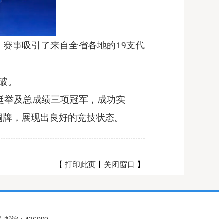
，赛事吸引了来自全省各地的
19
支代
破。
挺举及总成绩三项冠军，成功实
铜牌，展现出良好的竞技状态。
【
打印此页
丨
关闭窗口
】