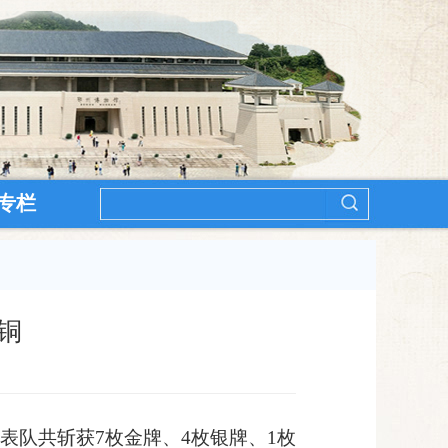
专栏
铜
表队共斩获
7
枚金牌、
4
枚银牌、
1
枚