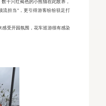
，数十只红褐色的小熊猫在此散养，
“顶流担当”，更引得游客纷纷驻足打
来感受开园氛围，花车巡游很有感染