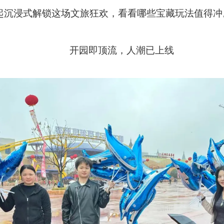
起沉浸式解锁这场文旅狂欢
，
看看哪些宝藏玩法值得冲
开园即顶流，人潮已上线