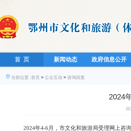
首 页
新闻动态
政府信息公开
当前位置 :
首页
>
公众互动
>
咨询回复
202
信
202
4
年
4
-
6
月，市文化和旅游局受理网上咨